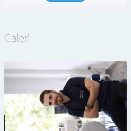
Estetik Porselen
Ağız Bakımı(Diş Ve Diş Eti Bakımı)
Galeri
Lamina Uygulamaları
Diş Dolgusu
Kanal Tedavisi
Köprü
PRF (Platelet Rich Fibrin) Uygulaması
Lezyonlu Kök Kanal Tedavisi